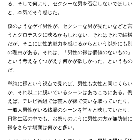
る。そして何より、セクシーな男を否定しないでほしい
と、本気でそう感じた。
僕のようなゲイ男性が、セクシーな男が見たいなどと言
うとグロテスクに映るかもしれない。それはそれで結構
だが、そこには性的魅力を感じるからという以外にも別
の理由がある。それは、「男性の裸は価値のないもの」
という考えをくつがえす何かが欲しかった、というもの
だ。
単純に裸という視点で見れば、男性も女性と同じくらい
か、それ以上に脱いでいるシーンはあちこちにある。例
えば、テレビ番組では芸人が裸で笑いを取っていたり、
一般人男性がいる銭湯のシーンを堂々と映していたり。
日常生活の中でも、お祭りのように男性の方が無防備に
裸をさらす場面は何かと多い。