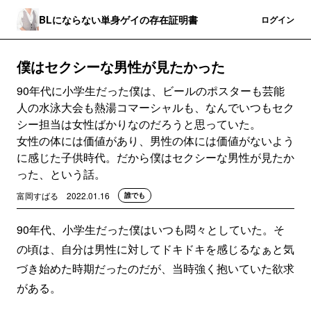
BLにならない単身ゲイの存在証明書
登録
ログイン
僕はセクシーな男性が見たかった
90年代に小学生だった僕は、ビールのポスターも芸能
人の水泳大会も熱湯コマーシャルも、なんでいつもセク
シー担当は女性ばかりなのだろうと思っていた。
女性の体には価値があり、男性の体には価値がないよう
に感じた子供時代。だから僕はセクシーな男性が見たか
った、という話。
富岡すばる
2022.01.16
誰でも
90年代、小学生だった僕はいつも悶々としていた。そ
の頃は、自分は男性に対してドキドキを感じるなぁと気
づき始めた時期だったのだが、当時強く抱いていた欲求
がある。