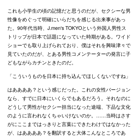
これも小学生の頃の記憶だと思うのだが、セクシーな男
性像をめぐって明確にいらだちを感じる出来事があっ
た。90年代当時、J.men's TOKYOという外国人男性ス
トリップが日本で話題になっていた時期がある。ワイド
ショーでも取り上げられており、僕はそれを興味津々で
見ていたのだが、とある男性コメンテーターの発言に子
どもながらカチンときたのだ。
「こういうものを日本に持ち込んでほしくないですね」
はああああ？という感じだった。これの女性バージョン
なら、すでに日本にいくらでもあるだろう。それなのに
どうして男性がセクシー担当になった途端、下品な文化
のように言われなくちゃいけないのか。……当時はさす
がにここまではっきりと言葉にできたわけではなかった
が、はああああ？を翻訳すると大体こんなところであ