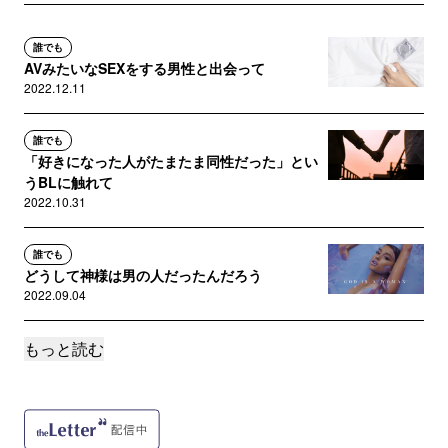
誰でも
AVみたいなSEXをする男性と出会って
2022.12.11
誰でも
「好きになった人がたまたま同性だった」とい
うBLに触れて
2022.10.31
誰でも
どうして神様は男の人だったんだろう
2022.09.04
もっと読む
誰でも
アーティストに政治的発言を望むことについて
2022.08.28
誰でも