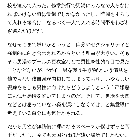
校を選んで入った。修学旅行で男湯にみんなで入らなけ
ればいけない時は憂鬱でしかなかったし、時間をずらし
て入れる場合は、なるべく一人で入れる時間帯をわざわ
ざ選んだほどだ。
なぜそこまで嫌いかというと、自分のセクシャリティと
強制的に向き合わされるからという理由が大きい。そも
そも男湯やプールの更衣室などで男性を性的な目で見た
ことなどないが、“ゲイ＝男を襲う生き物”という偏見を
他でもない僕自身が内包してしまっており、いやらしい
視線をもしも男性に向けたらどうしようという自己嫌悪
にも似た感情を抱いてしまうのだ。そして、男湯を天国
などとは思っていない姿を演出しなくては、と無意識に
考えている自分にも気付かされる。
だから男性が無防備に裸になるスペースが僕はずっと苦
手だったし、今でも天国とはほど遠い場所でしかない。