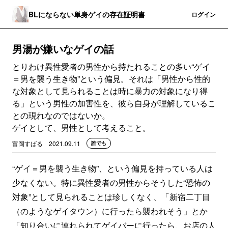
BLにならない単身ゲイの存在証明書
登録
ログイン
男湯が嫌いなゲイの話
とりわけ異性愛者の男性から持たれることの多い“ゲイ
＝男を襲う生き物”という偏見。それは「男性から性的
な対象として見られることは時に暴力の対象になり得
る」という男性の加害性を、彼ら自身が理解しているこ
との現れなのではないか。
ゲイとして、男性として考えること。
富岡すばる
2021.09.11
誰でも
“ゲイ＝男を襲う生き物”、という偏見を持っている人は
少なくない。特に異性愛者の男性からそうした“恐怖の
対象”として見られることは珍しくなく、「新宿二丁目
（のようなゲイタウン）に行ったら襲われそう」とか
「知り合いに連れられてゲイバーに行ったら、お店の人