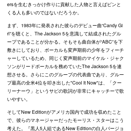
ersを生むきっかけ作りに貢献した人物と言えばピンと
くる人も多いのではないだろうか。
まず、1983年に発表された彼らのデビュー曲“Candy Gi
rl”を聴くと、The Jackson 5を意識して結成されたグル
ープであることが分かる。そもそも曲自体が“ABC”を下
敷きにしており、ボーカルも変声期前の少年をフィーチ
ャーしているため、同じく変声期前のマイケル・ジャク
ソンがリードボーカルを務めていたThe Jackson 5を連
想させる。さらにこのグループの代表曲であり、グルー
プ最高の全米4位を叩き出した"Cool It Now"は、「クー
リーナーウ」というサビの歌詞が非常にキャッチーで歌
いやすい。
そしてNew Editionがアメリカ国内で成功を収めたこと
で、彼らのマネージャーだったモーリス・スターはこう
考えた。『黒人5人組であるNew Editionの白人バージョ