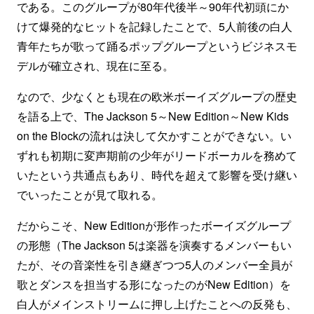
である。このグループが80年代後半～90年代初頭にか
けて爆発的なヒットを記録したことで、5人前後の白人
青年たちが歌って踊るポップグループというビジネスモ
デルが確立され、現在に至る。
なので、少なくとも現在の欧米ボーイズグループの歴史
を語る上で、The Jackson 5～New Edition～New Kids
on the Blockの流れは決して欠かすことができない。い
ずれも初期に変声期前の少年がリードボーカルを務めて
いたという共通点もあり、時代を超えて影響を受け継い
でいったことが見て取れる。
だからこそ、New Editionが形作ったボーイズグループ
の形態（The Jackson 5は楽器を演奏するメンバーもい
たが、その音楽性を引き継ぎつつ5人のメンバー全員が
歌とダンスを担当する形になったのがNew Edition）を
白人がメインストリームに押し上げたことへの反発も、