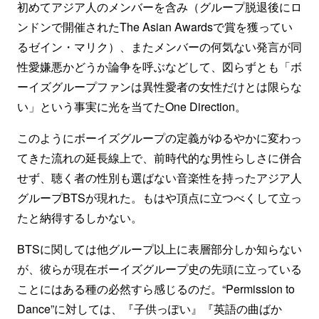
初めてアジア人のメンバーを含み（グループ脱退後にロ
ンドンで開催されたThe Asian Awardsで賞を獲ってい
るゼイン・マリク）、またメンバーの何気ない発言が同
性愛嫌悪かどうか論争を呼ぶなどして、図らずとも「ボ
ーイズグループファンは異性愛者の女性だけとは限らな
い」という事実に光を当てたOne Direction。
このようにボーイズグループの定義がゆるやかに変わっ
てきた流れの延長線上で、前時代的な男性らしさに併合
せず、聴く者の性別も選ばない音楽性を持ったアジア人
グループBTSが現れた。もはや頂点に立つべくして立っ
たと納得するしかない。
BTSに関しては他グループ以上に表層部分しか知らない
が、彼らが現在ボーイズグループ史の先頭に立っている
ことにはある種の必然すら感じるのだ。“Permission to
Dance”に対しては、『子供っぽい』『英語の曲ばか