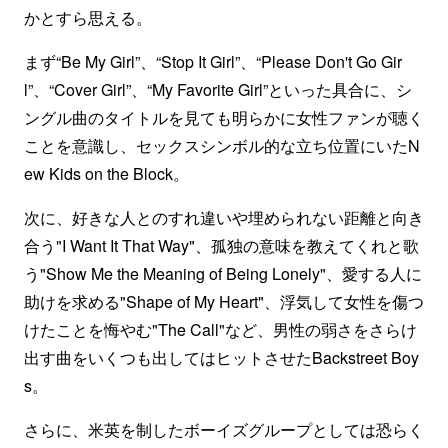
かとすら思える。
まず“Be My Girl”、“Stop It Girl”、“Please Don't Go Gir
l”、“Cover Girl”、“My Favorite Girl”といった具合に、シ
ングル曲のタイトルを見ても明らかに女性ファンが聴く
ことを意識し、セックスシンボル的な立ち位置にいたN
ew Kids on the Block。
次に、好きな人とのすれ違いや埋められない距離と向き
合う"I Want It That Way"、孤独の意味を教えてくれと歌
う"Show Me the Meaning of Being Lonely"、愛する人に
助けを求める"Shape of My Heart"、浮気して女性を傷つ
けたことを悔やむ"The Call"など、男性の弱さをさらけ
出す曲をいくつも出してはヒットさせたBackstreet Boy
s。
さらに、米英を制したボーイズグループとしては恐らく