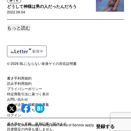
どうして神様は男の人だったんだろう
2022.09.04
もっと読む
誰でも
アーティストに政治的発言を望むことについて
2022.08.28
誰でも
自分の存在が無視される国で生きるための「国
© 2026 BLにならない単身ゲイの存在証明書
歌」
2022.08.17
書き手利用規約
読み手利用規約
誰でも
プライバシーポリシー
ゲイ風俗時代、「クソ客」よりつらかった客
特定商取引法に基づく表示
お問い合わせ
2022.07.24
コラボ企業・掲載媒体募集
代理店の方はこちら
ログイン
誰でも
ゲイアプリで知り合った人の家に行ったら聖子
書き手から直接、最新記事が届きます。
reCAPTCHA
Privacy Policy
and
Terms of Service
apply.
登録する
ちゃん祭になった件
読者限定の内容も逃しません。