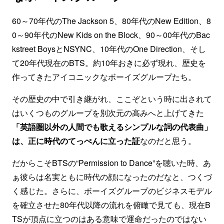
60～70年代のThe Jackson 5、80年代のNew Edition、8
0～90年代のNew Kids on the Block、90～00年代のBac
kstreet BoysとNSYNC、10年代のOne Direction、そし
て20年代現在のBTS。約10年おきに必ず現れ、歴史を
作ってきたアイコニックなボーイズグループたち。
その歴史の中で引き継がれ、ここぞという時に出されて
はいくつものグループを別次元の高みへと上げてきた
「英語圏以外の人間でも歌えるシンプルな詞の代表曲」
は、正に時代のてっぺんに立った証
なのだと思う。
だからこそBTSの“Permission to Dance”を聴いた時、あ
ぁ彼らは名実ともに時代の顔になったのだなと、つくづ
く感じた。さらに、ボーイズグループのビジネスモデル
を確立させた80年代以降の流れを俯瞰で見ても、現在B
TSが頂点に立つのはある意味で運命だったのではない