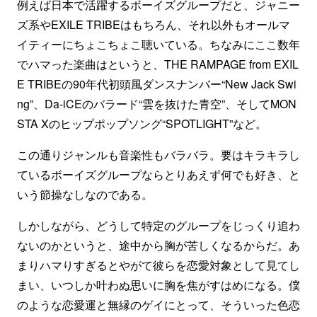
例えば日本で活躍するボーイズグループだと、ジャニー
ズ系やEXILE TRIBEはもちろん、それ以外もオールマ
イティーにちょこちょこ聴いている。ちなみにここ数年
でハマった楽曲はというと、THE RAMPAGE from EXIL
E TRIBEの90年代初頭風ダンスナンバー“New Jack Swi
ng”、Da-iCEのバラード“雲を抜けた青空”、そしてMON
STA Xのヒップポップソング“SPOTLIGHT”など。
この通りジャンルも音楽性もバラバラ。要はキラキラし
ているボーイズグループならとりあえず何でも好き、と
いう節操なしなのである。
しかしながら、どうして特定のグループをじっくり追わ
ないのかというと、途中から胸が苦しくなるからだ。あ
まりハマりすぎるとやがて彼らを恋愛対象として見てし
まい、いつしか叶わぬ思いに胸を焦がすはめになる。僕
のような恋愛運と無縁のゲイにとって、そういった色恋