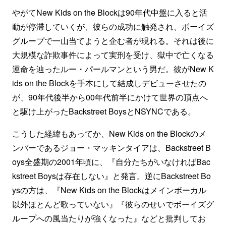
やがてNew Kids on the Blockは90年代中盤に入ると活
動が停滞していくが、彼らの成功に触発され、ボーイズ
グループで一山当てようと企む者が現れる。それは後に
大規模な詐欺事件によって実刑を受け、獄中で亡くなる
運命を辿ったルー・パールマンという男だ。彼がNew K
ids on the Blockを手本にして結成しデビューさせたの
が、90年代後半から00年代前半にかけて世界の頂点へ
と駆け上がったBackstreet BoysとNSYNCである。
こうした経緯もあってか、New Kids on the Blockのメ
ンバーであるジョー・マッキンタイアは、Backstreet B
oys全盛期の2001年頃に、『自分たちがいなければBac
kstreet Boysは存在しない』と発言。逆にBackstreet Bo
ysの方は、『New Kids on the Blockはメインボーカル
以外ほとんど歌っていない』『彼らのせいでボーイズグ
ループへの風当たりが強くなった』などと批判してお